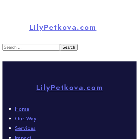
LilyPetkova.com
LilyPetkova.com
Home
Our Way
Services
Impact