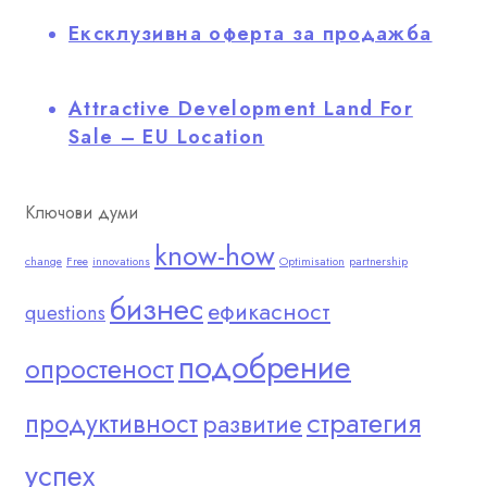
Ексклузивна оферта за продажба
Attractive Development Land For
Sale – EU Location
Ключови думи
know-how
change
Free
innovations
Optimisation
partnership
бизнес
ефикасност
questions
подобрение
опростеност
стратегия
продуктивност
развитие
успех