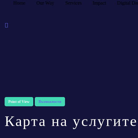
Home
Our Way
Services
Impact
Digital Dis
Point of View
Възможности
Карта на услугите