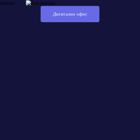
tributor
Дигитален офис