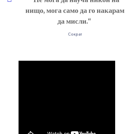
“
Не мога да науча никой на
нищо, мога само да го накарам
да мисли.“
Сократ